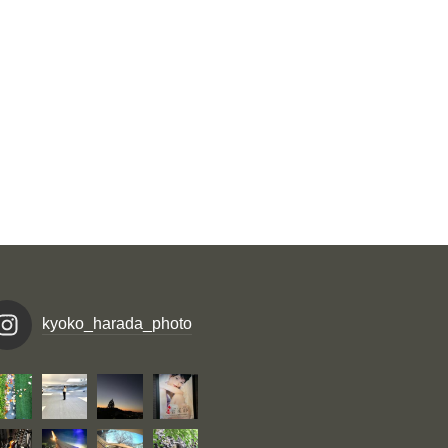
kyoko_harada_photo