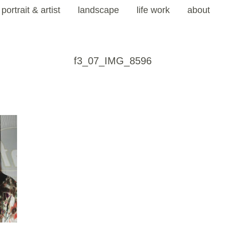
portrait & artist
landscape
life work
about
f3_07_IMG_8596