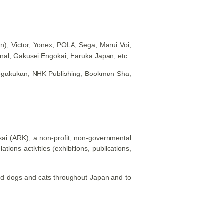
n), Victor, Yonex, POLA, Sega, Marui Voi,
nal, Gakusei Engokai, Haruka Japan, etc.
Shogakukan, NHK Publishing, Bookman Sha,
ai (ARK), a non-profit, non-governmental
ions activities (exhibitions, publications,
eed dogs and cats throughout Japan and to