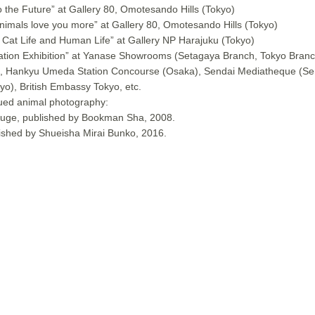
 the Future” at Gallery 80, Omotesando Hills (Tokyo)
animals love you more” at Gallery 80, Omotesando Hills (Tokyo)
, Cat Life and Human Life” at Gallery NP Harajuku (Tokyo)
tion Exhibition” at Yanase Showrooms (Setagaya Branch, Tokyo Bran
Hankyu Umeda Station Concourse (Osaka), Sendai Mediatheque (Senda
yo), British Embassy Tokyo, etc.
ued animal photography:
efuge, published by Bookman Sha, 2008.
ished by Shueisha Mirai Bunko, 2016.