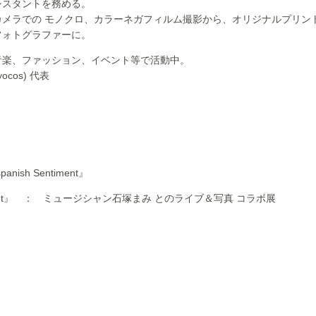
シスタントを務める。
カメラでの モノクロ、カラーネガフィルム撮影から、オリジナルプリン
フォトグラファーに。
音楽、ファッション、イベント等で活動中。
cos) 代表
sh Sentiment』
entiment』 ： ミュージシャン石塚まみ とのライブ＆写真 コラボ展