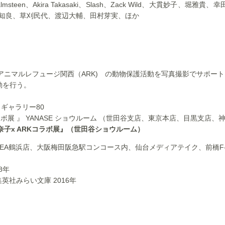
lmsteen、Akira Takasaki、Slash、Zack Wild、大貫妙子、堀
浦知良、草刈民代、渡辺大輔、田村芽実、ほか
ー アニマルレフュージ関西（ARK) の動物保護活動を写真撮影でサポー
動を行う。
・ギャラリー80
コラボ展 』 YANASE ショウルーム （世田谷支店、東京本店、目黒支店、
Kコラボ展』（世田谷ショウルーム）
KEA鶴浜店、大阪梅田阪急駅コンコース内、仙台メディアテイク、前橋F-
8年
英社みらい文庫 2016年