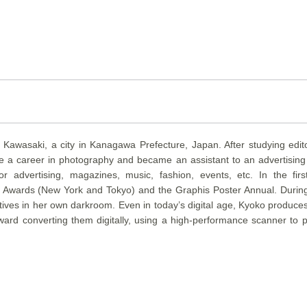
awasaki, a city in Kanagawa Prefecture, Japan. After studying editor
ue a career in photography and became an assistant to an advertisin
r advertising, magazines, music, fashion, events, etc. In the fi
 Awards (New York and Tokyo) and the Graphis Poster Annual. During 
atives in her own darkroom. Even in today’s digital age, Kyoko produc
ward converting them digitally, using a high-performance scanner to p