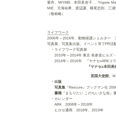
紫舟、MIYABI、本田美奈子. 、Yngwie Ma
MIE、天海祐希、渡辺謙、横尾忠則、三
（敬称略）
ライフワーク
2006年～2016年、動物保護シェルタ
写真展、写真集出版、イベント等でPR活
・
ライフワーク写真展
2010年～2014年 東京 表参道ヒルズ
2014年～2016年 『ヤナセxARK
『ヤナセx本田美奈子x AR
英国大使館、
I
・出版
写真集
『Rescure』ブックマン社 200
書籍
『まもりたい このちいさな命』集
・
カレンダー
ARK 2008年～2018年
ヒロセ通商 2018年、2019年