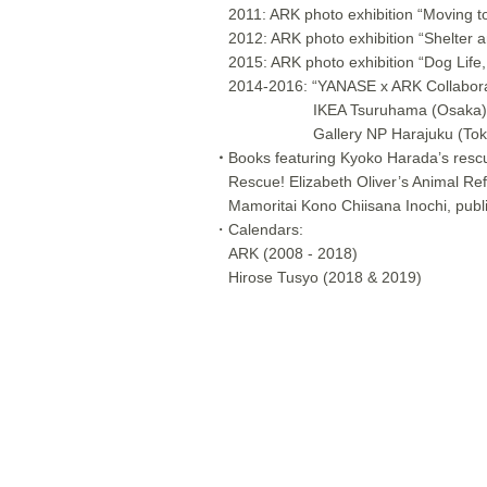
2011: ARK photo exhibition “Moving to
2012: ARK photo exhibition “Shelter 
2015: ARK photo exhibition “Dog Life
2014-2016: “YANASE x ARK Collabora
IKEA Tsuruhama (Osaka), 
Gallery NP Harajuku (Tok
・
Books featuring Kyoko Harada’s resc
Rescue! Elizabeth Oliver’s Animal R
Mamoritai Kono Chiisana Inochi, publ
・Calendars:
ARK (2008 - 2018)
Hirose Tusyo (2018 & 2019)