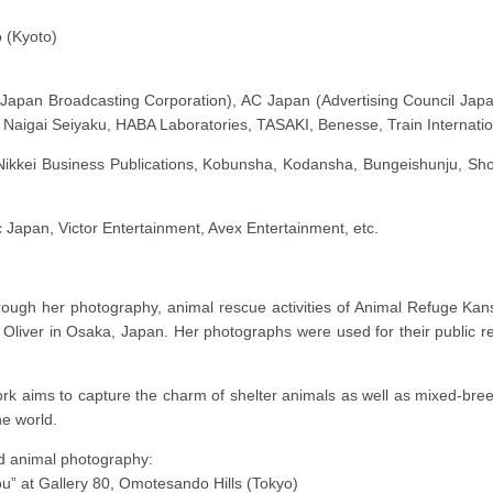
o (Kyoto)
Japan Broadcasting Corporation), AC Japan (Advertising Council Japa
 Naigai Seiyaku, HABA Laboratories, TASAKI, Benesse, Train Internatio
 Nikkei Business Publications, Kobunsha, Kodansha, Bungeishunju, 
Japan, Victor Entertainment, Avex Entertainment, etc.
ough her photography, animal rescue activities of Animal Refuge Kans
Oliver in Osaka, Japan. Her photographs were used for their public relat
rk aims to capture the charm of shelter animals as well as mixed-br
he world.
ed animal photography:
u” at Gallery 80, Omotesando Hills (Tokyo)