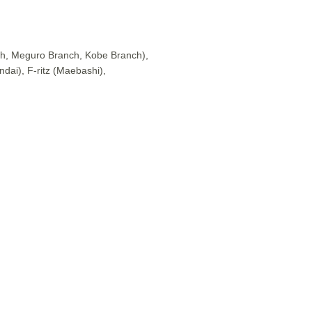
ch, Meguro Branch, Kobe Branch),
i), F-ritz (Maebashi),