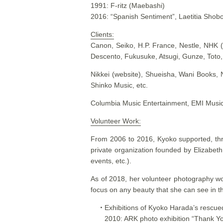
1991: F-ritz (Maebashi)
2016: “Spanish Sentiment”, Laetitia Shob
Clients:
Canon, Seiko, H.P. France, Nestle, NHK (
Descento, Fukusuke, Atsugi, Gunze, Toto,
Nikkei (website), Shueisha, Wani Books,
Shinko Music, etc.
Columbia Music Entertainment, EMI Music 
Volunteer Work:
From 2006 to 2016, Kyoko supported, thr
private organization founded by Elizabeth 
events, etc.).
As of 2018, her volunteer photography wo
focus on any beauty that she can see in t
・
Exhibitions of Kyoko Harada’s rescu
2010: ARK photo exhibition “Thank Yo