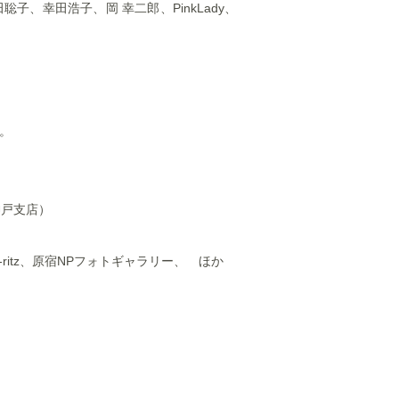
雅貴、幸田聡子、幸田浩子、岡 幸二郎、PinkLady、
ト。
神戸支店）
ritz、原宿NPフォトギャラリー、 ほか