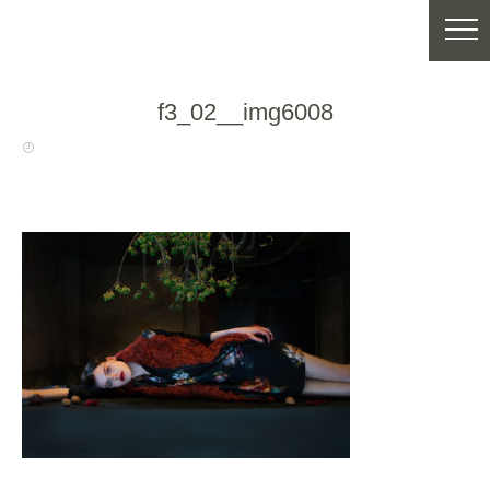
f3_02__img6008